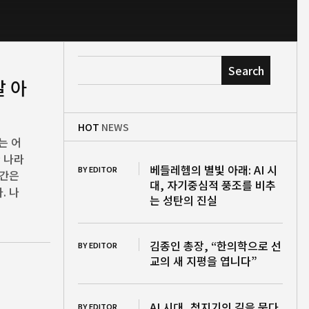
Search
날 아
HOT
NEWS
나는 어
한 나라
베들레헴의 별빛 아래: AI 시
BY EDITOR
시간은
대, 자기중심적 풍조를 비추
. 나
는 성탄의 진실
김종인 총장, “한의학으로 선
BY EDITOR
교의 새 지평을 엽니다”
AI 시대, 청지기의 길을 묻다
BY EDITOR