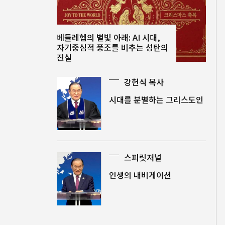
베들레헴의 별빛 아래: AI 시대,
자기중심적 풍조를 비추는 성탄의
진실
강헌식 목사
시대를 분별하는 그리스도인
스피릿저널
인생의 내비게이션