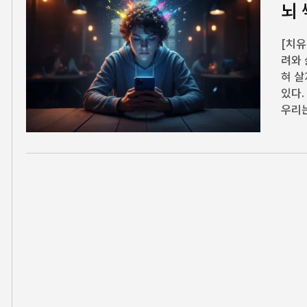
뇌 
[치유
려와 
혀 살
있다.
우리는