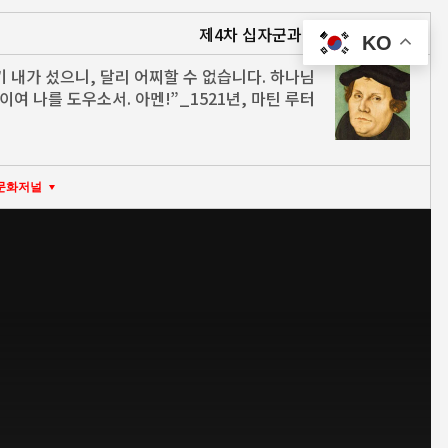
제4차 십자군과 인류 최대의 문명 파괴
KO
기 내가 섰으니, 달리 어찌할 수 없습니다. 하나님
이여 나를 도우소서. 아멘!”_1521년, 마틴 루터
문화저널