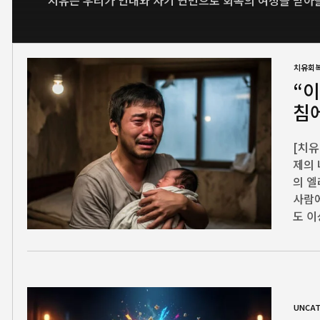
치유는 우리가 인내와 자기 연민으로 회복의 여정을 받아
치유회
“이
침
[치유
제의 
의 엘
사람에
도 이
UNCAT