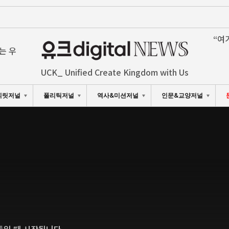
“여
는 우
UCK_ Unified Create Kingdom with Us
피릿저널
폴리틱저널
역사&미션저널
인문&교양저널