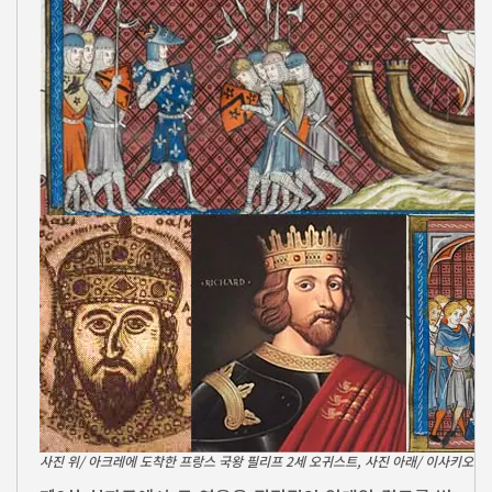
사진 위/ 아크레에 도착한 프랑스 국왕 필리프 2세 오귀스트, 사진 아래/ 이사키오스 