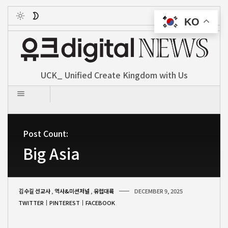
KO
Toggle
UCK_ Unified Create Kingdom with Us
Post Count:
Big Asia
김수길 선교사
,
역사&미션저널
,
유럽대륙
DECEMBER 9, 2025
TWITTER
PINTEREST
FACEBOOK