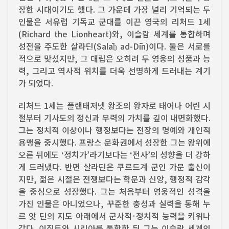
장한 시대이기도 했다. 그 가운데 가장 널리 기억되는 두
인물은 서유럽 기독교 군대를 이끈 영국의 리처드 1세
(Richard the Lionheart)와, 이슬람 세계를 통합하며
성전을 주도한 살라딘(Salāḥ ad-Dīn)이다. 둘은 서로를
적으로 맞섰지만, 그 대립은 오히려 두 영웅의 성품과 능
력, 그리고 역사적 위치를 더욱 선명하게 드러내는 계기
가 되었다.
리처드 1세는 플랜태저넷 왕조의 왕자로 태어나 어린 시
절부터 기사도의 정신과 무력의 가치를 깊이 내면화했다.
그는 정치적 이상이나 행정보다는 전장의 명예와 개인적
용맹을 중시했다. 프랑스 문화권에서 성장한 그는 왕위에
오른 뒤에도 ‘정치가’라기보다는 ‘전사’의 성향을 더 강하
게 드러냈다. 반면 살라딘은 쿠르드계 군인 가문 출신이
지만, 젊은 시절은 전쟁보다는 학문과 신앙, 행정적 감각
을 중심으로 성장했다. 그는 처음부터 영웅적인 성격을
가진 인물은 아니었으나, 꾸준한 충성과 실력을 통해 누
르 앗 딘의 지도 아래에서 군사적·정치적 능력을 키워나
갔다. 이집트와 시리아를 통합한 뒤 그는 이슬람 세계의