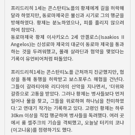
프리드리히 1세는 콘스탄티노플의 황제에게 길을 허락해
달라 하였지만, 동로마제국은 불신과 시기로 그의 행군을
방해하였다. 황제는 분노하였으나, 피를 흘리지 않으려
하여 참았다.
동로마제국 황제 이사키오스 2세 안겔로스(Isaakios II
Angelos)는 신성로마 제국의 대군이 동로마 제국을 통과
하는 것을 두려워했고, 몰래 살라딘과 협약을 맺었다는
기록이 유언비어처럼 떠돌았다.
프리드리히1세는 콘스탄티노플 근처까지 진군했지만, 협
상을 통해 통행을 허락받고 보스포루스 해협을 건넌다.
그들이 갈라티아와 리디아의 산악을 지나면서, ‘더위와
갈증으로 고통을 받았다. 그러나 황제는 병사들보다 먼저
일어나 물을 찾고, 그들을 위로하며 하나님을 찬미하였
다.‘고 연대기 작가는 기록하고 있다. 고령인 황제는 하루
30km 이상을 직접 행군하며 병사들을 독려했다. 여러 곳
에서 룸 셀주크의 기습을 격퇴했고, 오늘날 터키의 코냐
(이고니움)를 점령하기도 했다.