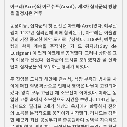
아크레(Acre)와 아르수프(Arsuf), 제3차 십자군의 방향
을 결정지은 전투
동상이몽, 십자군의 첫 전선은 아크레(Acre)였다. 예루살
렘이 1187년 살라딘에 의해 함락된 뒤, 아크레는 이슬람
권의 가장 중요한 해안 도시로 부상했다. 1189년, 예루살
렘의 왕위 계승을 주장하던 기 드 뤼지냥(Guy de
Lusignan) 이 먼저 아크레를 공격했다. 그러나 상황은 그
의 예상과 달랐다. 십자군이 도시를 포위했지만 곧 살라
딘이 십자군을 역 포위하는 형세가 되었다.
두 진영은 도시와 해안에 갇혀서, 식량 부족과 병사들 사
이에 퍼진 질병 확산으로 인해서 병력은 나날이 고갈되어
갔다. 양측 모두 고립된 채 소모전이 이어졌다. 이라는 동
일한 고통 속에서 소모전으로 시간을 보냈다. 1191년 봄,
리처드와 필리프 2세가 해상과 육지에서 합류하자 전쟁
의 흐름은 본격적으로 움직이기 시작했다. 리처드는 강력
한 해군과 최신 공성무기를 총동원하여 성벽을 지속적으
로 압박했고, 필리프는 공성전을 지휘하며 돌격로를 확장