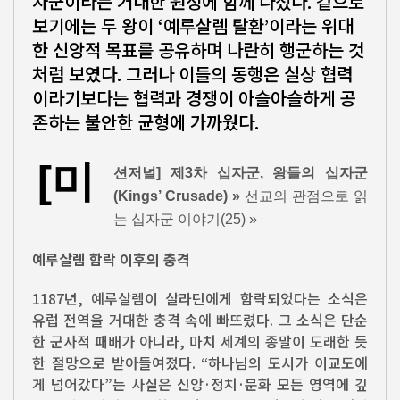
자군이라는 거대한 원정에 함께 나섰다. 겉으로
보기에는 두 왕이 ‘예루살렘 탈환’이라는 위대
한 신앙적 목표를 공유하며 나란히 행군하는 것
처럼 보였다. 그러나 이들의 동행은 실상 협력
이라기보다는 협력과 경쟁이 아슬아슬하게 공
존하는 불안한 균형에 가까웠다.
[미
션저널] 제3차 십자군, 왕들의 십자군
(Kings’ Crusade) »
선교의 관점으로 읽
는 십자군 이야기(25) »
예루살렘 함락 이후의 충격
1187년, 예루살렘이 살라딘에게 함락되었다는 소식은
유럽 전역을 거대한 충격 속에 빠뜨렸다. 그 소식은 단순
한 군사적 패배가 아니라, 마치 세계의 종말이 도래한 듯
한 절망으로 받아들여졌다. “하나님의 도시가 이교도에
게 넘어갔다”는 사실은 신앙·정치·문화 모든 영역에 깊