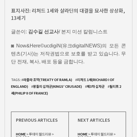
표지사진: 리처드 1세와 살라딘의 대결을 묘사한 상상화,
13세기
글쓴이:
김수길 선교사
/ 본지 미션 칼럼니스트
◙ Now&Here©ucdigiN(유크digitalNEWS)의 모든 콘
텐츠(기사)는 저작권법으로 보호를 받고 있습니다. 무
단 전재, 복사, 배포 등을 금합니다.
TAGS: #
라믈라 조약(TREATY OF RAMLA)
#
리처드 1세(RICHARD I OF
ENGLAND)
#
왕들의 십자군(KINGS’ CRUSADE)
#
제3차 십자군
#
필리프 2
세(PHILIP II OF FRANCE)
PREVIOUS ARTICLES
NEXT ARTICLES
HOME
>
투데이 월드리뷰
>
HOME
>
투데이 월드리뷰
>