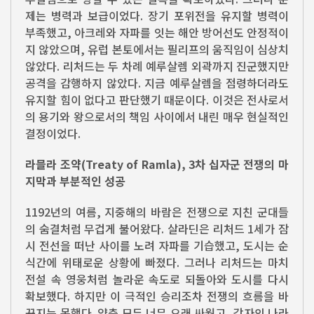
제는 병력과 보급이었다. 장기 포위전을 유지할 병력이
부족했고, 아크레와 자파를 잇는 해안 방어선도 안정적이
지 않았으며, 유럽 본토에서는 필리프의 움직임이 심상치
않았다. 리처드는 두 차례 예루살렘 외곽까지 진군했지만
공격을 감행하지 않았다. 지금 예루살렘을 점령하더라도
유지할 힘이 없다고 판단했기 때문이다. 이것은 전사로서
의 용기와 왕으로서의 책임 사이에서 내린 매우 현실적인
결정이었다.
라믈라 조약(Treaty of Ramla), 3차 십자군 전쟁의 마
지막과 부분적인 성공
1192년의 여름, 지중해의 바람은 전쟁으로 지친 군대들
의 숨결처럼 무겁게 불어왔다. 살라딘은 리처드 1세가 잠
시 전선을 떠난 사이를 노려 자파를 기습했고, 도시는 순
식간에 위태로운 상황에 빠졌다. 그러나 리처드는 마치
전설 속 영웅처럼 놀라운 속도로 되돌아와 도시를 다시
확보했다. 하지만 이 극적인 승리조차 전쟁의 흐름을 바
꾸지는 못했다. 양측 모두 너무 오래 싸웠고, 각자의 나라