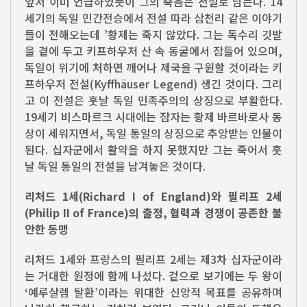
앞서 이미 언급하였듯이 그의 죽음은 전설로 남는다. 14
세기의 독일 민간전승에서 전설 따라 삼천리 같은 이야기
들이 전해오는데 ’황제는 죽지 않았다. 그는 독수리 깃발
을 곁에 두고 키프하우저 산 속 동굴에서 잠들어 있으며,
독일이 위기에 처하면 깨어나 제국을 구원할 것이라는 키
프하우저 전설(Kyffhäuser Legend) 생긴 것이다. 그리
고 이 전설은 훗날 독일 민족주의의 상징으로 부활한다.
19세기 비스마르크 시대에는 잠자는 황제 바르바로사 동
상이 세워지면서, 독일 통일의 상징으로 추앙받는 인물이
된다. 십자군에서 활약을 하지 못했지만 그는 죽어서 훗
날 독일 통일의 전설을 남겨놓은 것이다.
리처드 1세(Richard I of England)와 필리프 2세
(Philip II of France)의 출정, 협력과 경쟁이 공존한 불
안한 동맹
리처드 1세와 프랑스의 필리프 2세는 제3차 십자군이라
는 거대한 원정에 함께 나섰다. 겉으로 보기에는 두 왕이
‘예루살렘 탈환’이라는 위대한 신앙적 목표를 공유하며