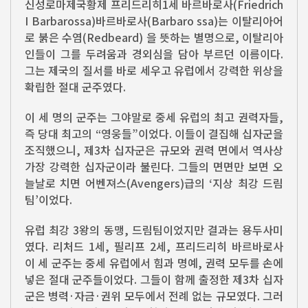
신성로마제국황제 프리드리히1세 바르바로사(Friedrich
I Barbarossa)바르바로사(Barbaro ssa)는 이탈리아어
로 붉은 수염(Redbeard) 을 뜻하는 별명으로, 이탈리아
인들이 그를 두려움과 경외심을 담아 부르던 이름이다.
그는 제국의 질서를 바로 세우고 유럽에서 강력한 위상을
확립한 절대 군주였다.
이 세 명의 군주는 그야말로 중세 유럽의 최고 권력자들,
즉 당대 최고의 “영웅들”이었다. 이들이 결집해 십자군을
조직했으니, 제3차 십자군은 규모와 권력 면에서 역사상
가장 강력한 십자군이라 불린다. 그들의 면면만 보면 오
늘날로 치면 어벤져스(Avengers)급의 ‘지상 최강 드림
팀’이었다.
유럽 최강 3왕의 동맹, 드림팀이었지만 결과는 용두사미
였다. 리처드 1세, 필리프 2세, 프리드리히 바르바로사
이 세 군주는 중세 유럽에서 힘과 명예, 권력 모두를 손에
넣은 절대 군주들이었다. 그들이 함께 출정한 제3차 십자
군은 병력·자금·권위 모두에서 전례 없는 규모였다. 그러