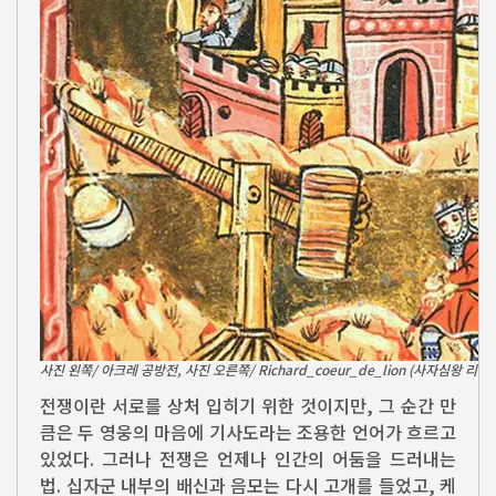
사진 왼쪽/ 아크레 공방전, 사진 오른쪽/ Richard_coeur_de_lion (사자심왕 리차
전쟁이란 서로를 상처 입히기 위한 것이지만, 그 순간 만
큼은 두 영웅의 마음에 기사도라는 조용한 언어가 흐르고
있었다. 그러나 전쟁은 언제나 인간의 어둠을 드러내는
법. 십자군 내부의 배신과 음모는 다시 고개를 들었고, 케