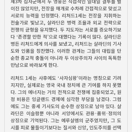
제3차 십자군에서 두 영웅은 직접적인 일대일 결투를 벌
이진 않았지만, 전장을 매개로 수차례 간접적으로 맞섰고
서로의 능력을 인정했다. 리처드1세는 전장을 지휘하는
전술가로 빛났고, 살라딘은 병력 조율과 외교 전략으로
전쟁의 균형을 유지했다. 두 지도자는 서로를 증오하기보
다 ‘존경할 만한 적’으로 대했다는 기록이 많다. 살라딘은
병든 리처드에게 의사를 보냈고, 리처드는 살라딘의 기사
도와 인품을 칭찬했다. 이러한 관계는 그들의 대립을 단
순한 종교적 충돌이 아니라 두 이상주의자 사이의 독특한
만남으로 바라보게 한다.
리처드 1세는 사후에도 ‘사자심왕’이라는 명칭으로 기려
지지만, 실제로는 영국 국내 정치에 큰 기여를 하지 못했
다. 그의 에너지는 거의 전적으로 전쟁에 집중되었고, 원
정 비용은 잉글랜드 경제에 심각한 부담을 남겼다. 그럼
에도 그는 중세 기사도의 순수한 상징으로 남아 있다. 살
라딘은 이슬람뿐 아니라 서양에서도 관용·품위·정의의
상징으로 기억된다. 그는 예루살렘의 군주였지만, 그 도
시를 피로 물들이기보다는 질서와 신앙, 인도주의를 선택