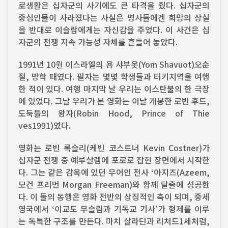
로생활은 십자군의 사기에도 큰 타격을 줬다. 십자군의
중심인물이 사라졌다는 사실은 병사들에겐 희망의 상실
을 반대로 이슬람에게는 자신감을 주었다. 이 사건은 십
자군의 전쟁 지속 가능성 자체를 흔들어 놓았다.
1991년 10월 이스라엘의 욤 샤부옷(Yom Shavuot)오순
절, 방학 때였다. 필자는 몇몇 학생들과 터키지역을 여행
한 적이 있다. 여행 마지막 날 우리는 이스탄불의 한 극장
에 있었다. 그날 우리가 본 영화는 이날 개봉한 로빈 후드,
도둑들의 왕자(Robin Hood, Prince of Thie
ves1991)였다.
영화는 로빈 록슬리(케빈 코스트너 Kevin Costner)가
십자군 전쟁 중 예루살렘에 포로로 잡힌 장면에서 시작한
다. 그는 같은 감옥에 있던 무어인 전사 ‘아지즈(Azeem,
모건 프리먼 Morgan Freeman)와 함께 탈출에 성공한
다. 이 둘의 동행은 영화 전반의 상징적인 축이 되며, 중세
영국에서 ‘이교도 무슬림과 기독교 기사’가 형제를 이루
는 독특한 구조를 만든다. 마치 살라딘과 리처드1세처럼,