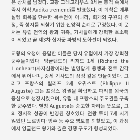
은 상처를 남겼다. 교황 그레고리우스 8세는 충격 속에서
즉시 회칙 Audita tremendi를 발표했다. 이 회칙은 예루
살렘 회복을 단순한 복수전이 아니라, 회개와 구원의 원
정, 즉 성지를 되찾기 위한 신앙적 순례로 규정했다. 이 문
서는 유럽 전역의 왕과 귀족, 기사들에게 강력한 호소력
이 되었고 곧 제3차 십자군 파병의 도화선이 되었다.
교황의 요청에 응답한 이들은 당시 유럽에서 가장 강력한
군주들이었다. 잉글랜드의 리처드 1세 (Richard the
Lionheart)사자심왕이라는 별명답게 용맹과 전투 감각
에서 뛰어나며, 중세 기사도의 상징 같은 인물이었다. 그
리고 프랑스의 필리프 2세 오귀스트 (Philippe II
Auguste) 그는 프랑스 왕권을 확립하고 파리를 왕국의
중심으로 성장시켰으며, 유럽 내 프랑스의 주도권을 구축
한 군주였다. 별칭 Auguste는 숭고한 자라는 뜻으로, 그
의 정치적 성공이 반영된 칭호였다. 전왕 루이 7세 시기
잃었던 노르망디·앙주 등 주요 영토를 되찾았고, 이 과정
에서 잉글랜드 왕가와 깊은 경쟁 구도가 형성되었다.