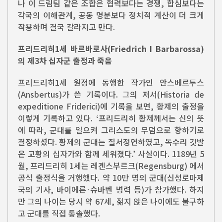
나 이 드림팀 같은 조합은 협력보다는 경쟁, 합심보다는
각국의 이해관계, 공동 명분보다 정치적 계산이 더 크게
작용하며 결국 갈라지고 만다.
프리드리히1세 바르바로사(Friedrich I Barbarossa)
의 제3차 십자군 출정과 죽음
프리드리히1세 원정에 동행한 작가인 안스베르투스
(Ansbertus)가 쓴 기록이다. 그의 저서(Historia de
expeditione Friderici)에 기록을 보면, 황제의 출정을
이렇게 기록하고 있다. ‘프리드리히 황제께서는 신의 뜻
에 따라, 군대를 일으켜 그리스도의 무덤으로 향하기로
결정하셨다. 황제의 군대는 질서정연하였고, 독수리 깃발
은 교황의 십자가와 함께 세워졌다.’ 사실이다. 1189년 5
월, 프리드리히 1세는 레겐스부르크(Regensburg) 에서
공식 출정식을 거행했다. 약 10만 명의 군대(신성로마제
국의 기사, 바이에른·슈바벤 병력 등)가 참가했다. 하지
만 그의 나이는 당시 약 67세, 젊지 않은 나이에도 불구하
고 군대를 직접 통솔했다.