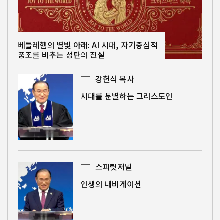
베들레헴의 별빛 아래: AI 시대, 자기중심적
풍조를 비추는 성탄의 진실
강헌식 목사
시대를 분별하는 그리스도인
스피릿저널
인생의 내비게이션