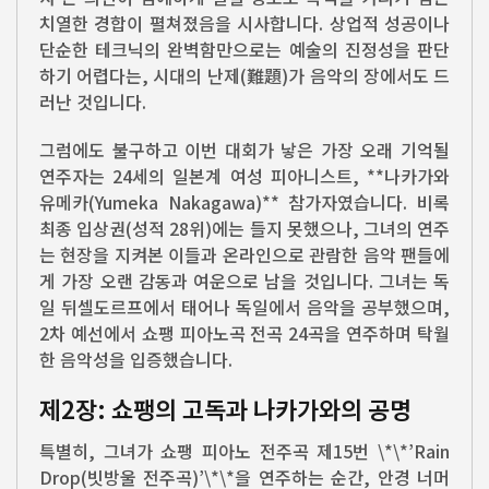
치열한 경합이 펼쳐졌음을 시사합니다. 상업적 성공이나
단순한 테크닉의 완벽함만으로는 예술의 진정성을 판단
하기 어렵다는, 시대의 난제(難題)가 음악의 장에서도 드
러난 것입니다.
그럼에도 불구하고 이번 대회가 낳은 가장 오래 기억될
연주자는 24세의 일본계 여성 피아니스트, **나카가와
유메카(Yumeka Nakagawa)** 참가자였습니다. 비록
최종 입상권(성적 28위)에는 들지 못했으나, 그녀의 연주
는 현장을 지켜본 이들과 온라인으로 관람한 음악 팬들에
게 가장 오랜 감동과 여운으로 남을 것입니다. 그녀는 독
일 뒤셀도르프에서 태어나 독일에서 음악을 공부했으며,
2차 예선에서 쇼팽 피아노곡 전곡 24곡을 연주하며 탁월
한 음악성을 입증했습니다.
제2장: 쇼팽의 고독과 나카가와의 공명
특별히, 그녀가 쇼팽 피아노 전주곡 제15번 \*\*’Rain
Drop(빗방울 전주곡)’\*\*을 연주하는 순간, 안경 너머