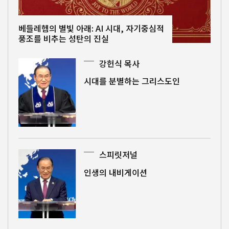
베들레헴의 별빛 아래: AI 시대, 자기중심적
풍조를 비추는 성탄의 진실
강헌식 목사
시대를 분별하는 그리스도인
스피릿저널
인생의 내비게이션