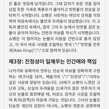
은 홀로 셋집에 남겨집니다. 그때 갑자기 모든 것을 집어
삼킬 듯한 기세로 폭풍우가 몰아치고 빗방울이 창문을 강
타하기 시작합니다. 쇼팽은 사랑하는 여인의 안위를 걱정
하며 마음속에서는 불안과 두려움이 엄습했습니다. 이 고
독과 불안감 속에서, 결국 그의 두 눈에서 빗방울 같은 눈
물이 쏟아져 피아노 건반과 악보를 적시기 시작했습니다.
쇼팽은 이 떨어지는 눈물의 리듬을 건반으로 옮겨 담았
고, 이 곡이 바로 시대를 초월하는 명곡 \*\*’빗방울 전주
곡(Rain Drop)’\*\*으로 알려져 있습니다.
제3장: 진정성이 일깨우는 인간애와 책임
나카가와 유메카의 연주는 단순히 악보를 정확하게 구현
하는 테크닉을 넘어, 예술가의 \*\*’진정성’\*\*이라는
깊은 사유와 맞닿아 있습니다. 19세기 쇼팽이 느꼈던 고
난과 고독, 상실의 두려움을 21세기의 젊은 연주자가 자
신의 눈물로 표현해낼 때, 비로소 음악은 시공을 초월하
여 독자(관객)의 마음에 가닿는 것입니다. 그녀의 눈물은
단순한 개인의 감정이 아니라, 쇼팽의 영혼과 공명하며