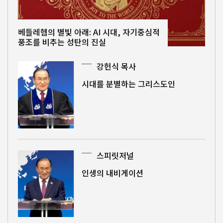
베들레헴의 별빛 아래: AI 시대, 자기중심적
풍조를 비추는 성탄의 진실
강헌식 목사
시대를 분별하는 그리스도인
스피릿저널
인생의 내비게이션