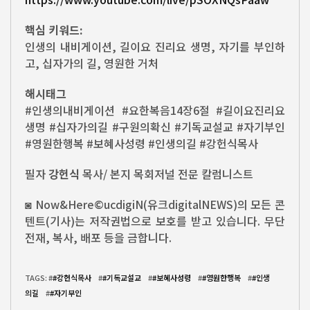
핵심 키워드:
인생의 내비게이션, 길이요 진리요 생명, 자기를 부인하
고, 십자가의 길, 영원한 거처
해시태그
#인생의내비게이션 #요한복음14장6절 #길이요진리요
생명 #십자가의길 #구원의확신 #기독교설교 #자기부인
#영원한행복 #보혜사성령 #인생의길 #강헌식목사
필자
강헌식
목사/ 본지 목회저널 전문 칼럼니스트
◙ Now&Here©ucdigiN(유크digitalNEWS)의 모든 콘
텐트(기사)는 저작권법으로 보호를 받고 있습니다. 무단
전재, 복사, 배포 등을 금합니다.
TAGS: #
#강헌식목사
#
#기독교설교
#
#보혜사성령
#
#영원한행복
#
#인생
의길
#
#자기부인