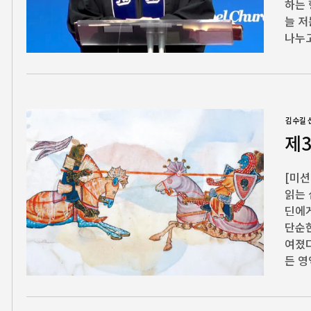
하는
늘 
나누고
김수길 
제3
[미션
읽는 
딘에게
단순한
여졌다
든 영