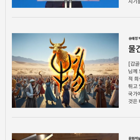
시기를
송태정 
물건
[갑골
님께 
적 희
튀고 
국가에
것은 
문화저