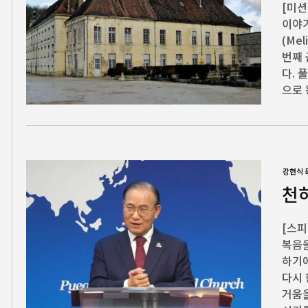
[미션
이야기
(Me
번째 
다. 
으로 
강헌식 
천
[스피
복음을
하기에
다시 
거움