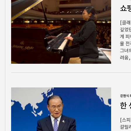
쇼
[클래
깊었던
계 피
울 전
그녀의
려움,
강헌식 
한
[스피
갈릴리