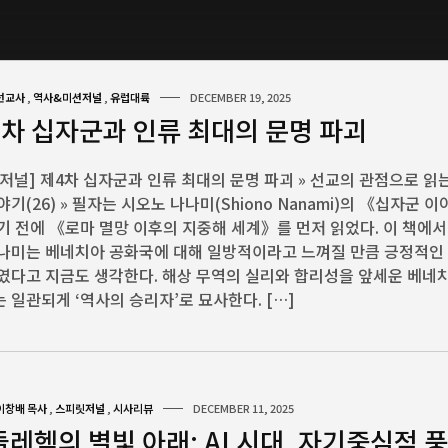
선교사
,
역사&미션저널
,
유럽대륙
DECEMBER 19, 2025
4차 십자군과 인류 최대의 문명 파괴
저널] 제4차 십자군과 인류 최대의 문명 파괴 » 선교의 관점으로 읽
야기(26) » 필자는 시오노 나나미(Shiono Nanami)의 《십자군 
기 전에 《로마 멸망 이후의 지중해 세계》를 먼저 읽었다. 이 책에서
나나미는 베네치아 공화국에 대해 일방적이라고 느껴질 만큼 긍정적인
였다고 지금도 생각한다. 해상 무역의 실리와 합리성을 앞세운 베네
 일관되게 ‘역사의 승리자’로 묘사한다. […]
이창배 목사
,
스피릿저널
,
시사리뷰
DECEMBER 11, 2025
레헴의 별빛 아래: AI 시대, 자기중심적 