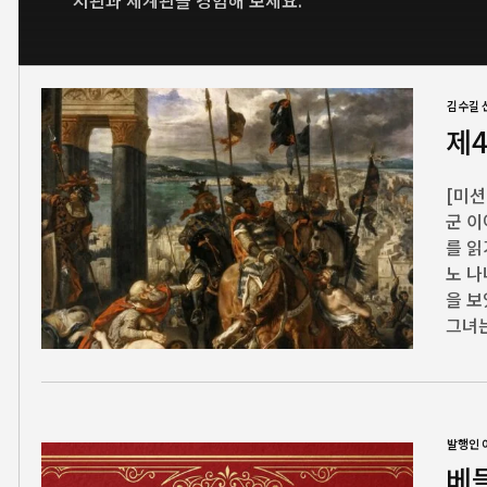
치관과 세계관을 경험해 보세요.
김수길 
제
[미션
군 이
를 읽
노 
을 보
그녀는
발행인 
베들