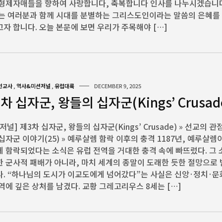
 형제자매들을 향하여 사랑합니다, 축복합니다 인사를 나누시겠습니다
저는 여러분과 함께 시대를 분별하는 그리스도인이라는 말씀의 은혜를
자 합니다. 오늘 본문에 보면 우리가 주목해야 […]
선교사
,
역사&미션저널
,
유럽대륙
DECEMBER 9, 2025
차 십자군, 왕들의 십자군(Kings’ Crusad
저널] 제3차 십자군, 왕들의 십자군(Kings’ Crusade) » 선교의 
십자군 이야기(25) » 예루살렘 함락 이후의 충격 1187년, 예루살렘
 함락되었다는 소식은 유럽 전역을 거대한 충격 속에 빠뜨렸다. 그
 군사적 패배가 아니라, 마치 세계의 종말이 도래한 듯한 절망으로
. “하나님의 도시가 이교도에게 넘어갔다”는 사실은 신앙·정치·문
역에 깊은 상처를 남겼다. 교황 그레고리우스 8세는 […]