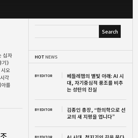
Search
는 십자
HOT
NEWS
이야기》
 시오
베들레헴의 별빛 아래: AI 시
BY EDITOR
 시각
대, 자기중심적 풍조를 비추
치아를
는 성탄의 진실
김종인 총장, “한의학으로 선
BY EDITOR
교의 새 지평을 엽니다”
풍조
AI 시대, 청지기의 길을 묻다
BY EDITOR