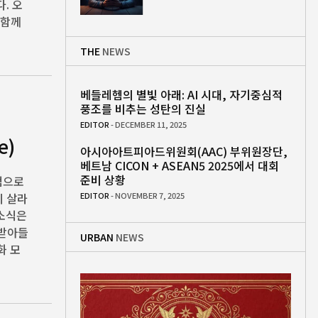
. 오
 함께
THE
NEWS
베들레헴의 별빛 아래: AI 시대, 자기중심적
풍조를 비추는 성탄의 진실
EDITOR
- DECEMBER 11, 2025
e)
아시아아트피아드위원회(AAC) 부위원장단,
베트남 CICON + ASEAN5 2025에서 대회
준비 상황
관점으로
이 살라
EDITOR
- NOVEMBER 7, 2025
 소식은
 받아들
URBAN
NEWS
화 모