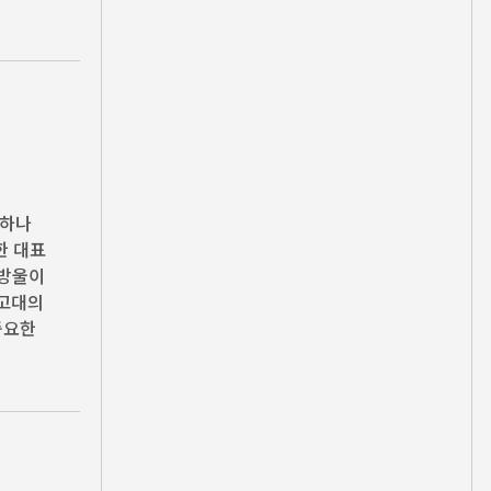
 하나
한 대표
핏방울이
 고대의
중요한