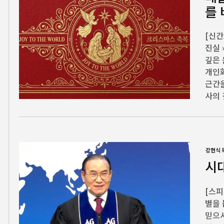
를
[신간
진실 
깊은 
개인화
근간을
사의 
강헌식 
시
[스피
별을 
믿으시