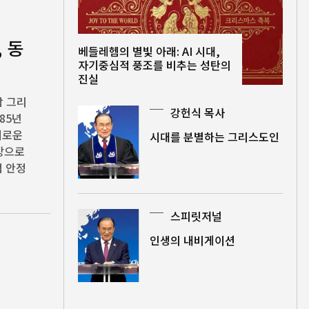
 동
베들레헴의 별빛 아래: AI 시대,
자기중심적 풍조를 비추는 성탄의
진실
람 그리
강헌식 목사
185년
새로운
시대를 분별하는 그리스도인
망으로
적 안정
스피릿저널
인생의 내비게이션