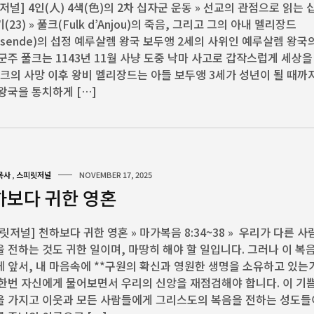
저널] 4인(人) 4색(色)의 2차 십자군 운동 » 선교의 관점으로 읽는
(23) » 풀크(Fulk d’Anjou)의 죽음, 그리고 그의 아내 멜리장드
lisende)의 섭정 예루살렘 왕국 보두앵 2세의 사위인 예루살렘 왕국
군주 풀크는 1143년 11월 사냥 도중 낙마 사고로 갑작스럽게 세상을
풀크의 사망 이후 왕비 멜리장드는 아들 보두앵 3세가 성년이 될 때까
왕국을 통치하게 […]
목사
,
스피릿저널
NOVEMBER 17, 2025
하보다 귀한 영혼
릿저널] 천하보다 귀한 영혼 » 마가복음 8:34~38 » 우리가 다른 
 전하는 것도 귀한 일이며, 마땅히 해야 할 일입니다. 그러나 이 복
 앞서, 내 마음속에 **구원의 확신과 영원한 생명을 소유하고 있는
한번 자신에게 물어보면서 우리의 신앙을 재점검해야 합니다. 이 기
을 가지고 이웃과 모든 사람들에게 그리스도의 복음을 전하는 성도들