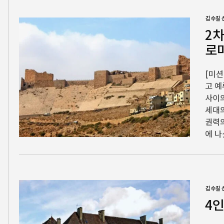
김수길 
2차
로
[미션
고 예
사이의
세대의
권력의
에 나
김수길 
4인