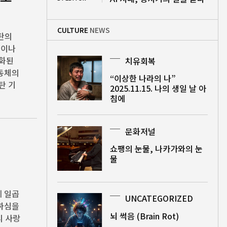
CULTURE
NEWS
성탄의
큼이나
도화된
치유회복
공동체의
“이상한 나라의 나”
탄 기
2025.11.15. 나의 생일 날 아
침에
문화저널
쇼팽의 눈물, 나카가와의 눈
물
에 일곱
UNCATEGORIZED
께하심을
뇌 썩음 (Brain Rot)
리 사랑