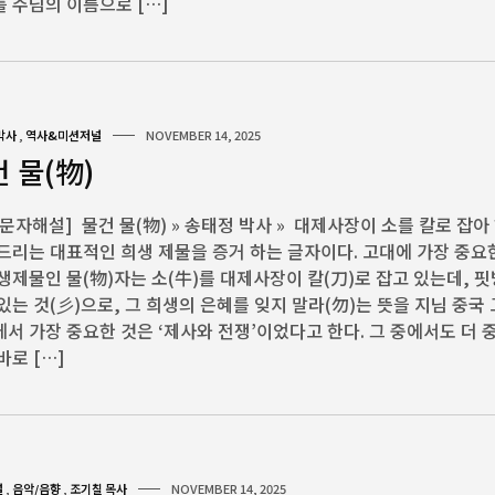
 주님의 이름으로 […]
박사
,
역사&미션저널
NOVEMBER 14, 2025
 물(物)
문자해설] 물건 물(物) » 송태정 박사 » 대제사장이 소를 칼로 잡아
드리는 대표적인 희생 제물을 증거 하는 글자이다. 고대에 가장 중요
생제물인 물(物)자는 소(牛)를 대제사장이 칼(刀)로 잡고 있는데, 
있는 것(彡)으로, 그 희생의 은혜를 잊지 말라(勿)는 뜻을 지님 중국
서 가장 중요한 것은 ‘제사와 전쟁’이었다고 한다. 그 중에서도 더 
바로 […]
널
,
음악/음향
,
조기칠 목사
NOVEMBER 14, 2025