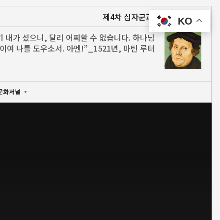
제4차 십자군과 인류 최대의 문명 파괴
KO
기 내가 섰으니, 달리 어찌할 수 없습니다. 하나님
이여 나를 도우소서. 아멘!”_1521년, 마틴 루터
문화저널