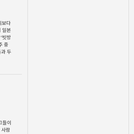
승리보다
세 일본
 ‘빗방
주 중
독과 두
“그들이
 사람