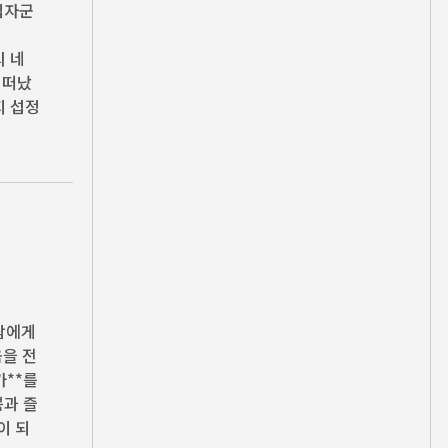
 십자군
의 네
 떠났
지 섭정
사람에게
음을 전
가**를
쁨과 즐
이 되