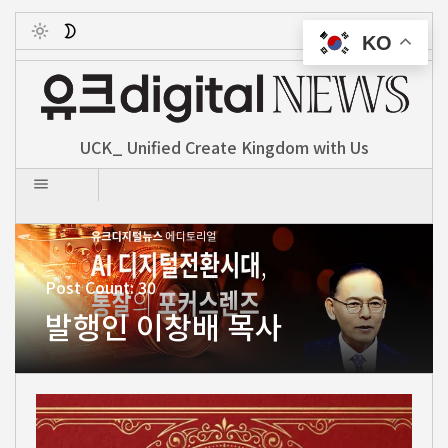
KO
Toggle
UCK_ Unified Create Kingdom with Us
Post Count: 30
발행인 이창배 목사