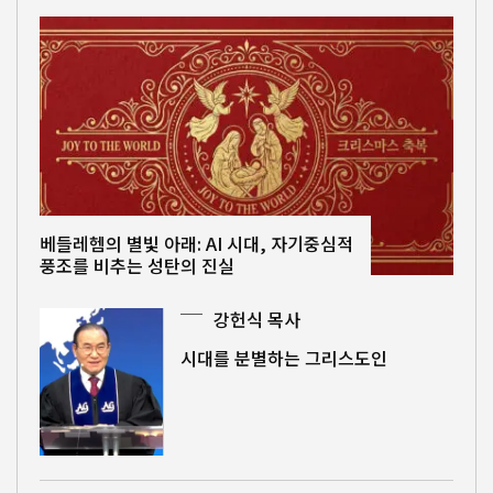
베들레헴의 별빛 아래: AI 시대, 자기중심적
풍조를 비추는 성탄의 진실
강헌식 목사
시대를 분별하는 그리스도인