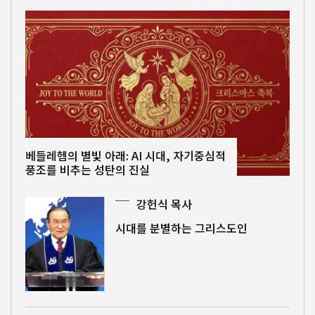
베들레헴의 별빛 아래: AI 시대, 자기중심적
풍조를 비추는 성탄의 진실
강헌식 목사
시대를 분별하는 그리스도인