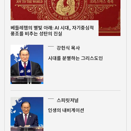
베들레헴의 별빛 아래: AI 시대, 자기중심적
풍조를 비추는 성탄의 진실
강헌식 목사
시대를 분별하는 그리스도인
스피릿저널
인생의 내비게이션