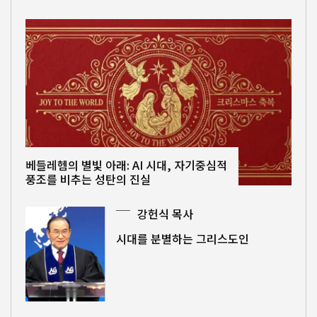
베들레헴의 별빛 아래: AI 시대, 자기중심적
풍조를 비추는 성탄의 진실
강헌식 목사
시대를 분별하는 그리스도인