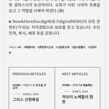
한 콤파스이자 눈금자이다. 교회가 이런 시대적 흐름을
읽고 그 역할을 다해야 하겠다.(昶)
◙ Now&Here©ucdigiN(유크digitalNEWS)의 모든 콘
텐트(기사)는 저작권법으로 보호를 받고 있습니다. 무단
전재, 복사, 배포 등을 금합니다.
TAGS: #
AI
#
버클리대
#
샌프란시스코
#
스텐포드대
#
실리콘벨리
#
인공지
능
PREVIOUS ARTICLES
NEXT ARTICLES
HOME
>
저널리스트
김수길 선
HOME
>
문화저널
예술예능
교사
JUNE 8, 2024
JUNE 8, 2024
히브리 노예들의 합
그리스 신현축일
창