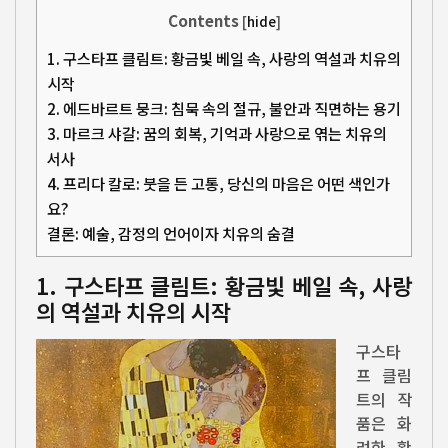
Contents
[
hide
]
1. 구스타프 클림트: 황금빛 베일 속, 사랑의 역설과 치유의
시작
2. 에드바르트 뭉크: 침묵 속의 절규, 불안과 직면하는 용기
3. 마르크 샤갈: 꿈의 회복, 기억과 사랑으로 엮는 치유의
서사
4. 프리다 칼로: 붓을 든 고통, 당신의 마음은 어떤 색인가
요?
결론: 예술, 감정의 언어이자 치유의 숨결
1. 구스타프 클림트: 황금빛 베일 속, 사랑
의 역설과 치유의 시작
구스타
프 클림
트의 작
품은 화
려한 황