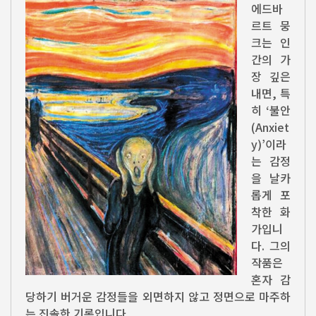
에드바
르트 뭉
크는 인
간의 가
장 깊은
내면, 특
히 ‘불안
(Anxiet
y)’이라
는 감정
을 날카
롭게 포
착한 화
가입니
다. 그의
작품은
혼자 감
당하기 버거운 감정들을 외면하지 않고 정면으로 마주하
는 진솔한 기록입니다.