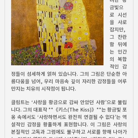
금빛으
로 시선
을 사로
잡지만,
그 찬란
함 뒤에
는 인간
의 복합
적인 감
정들이 섬세하게 얽혀 있습니다. 그의 그림은 단순한 아
름다움을 넘어, 우리 마음속 깊이 자리한 감정들을 어루
만지는 치유의 시작점이 됩니다.
클림트는 ‘사랑을 황금으로 감싸 안았던 사람’으로 불립
니다. 그의 대표작 **《키스(The Kiss)》**는 황금빛 포
옹 속에서도 ‘사랑하면서도 완전히 연결될 수 없다’는 역
설적인 감정을 황홀하게 표현합니다. 이 그림은 사랑의
본질적인 고독과 그럼에도 불구하고 서로를 향해 나아가