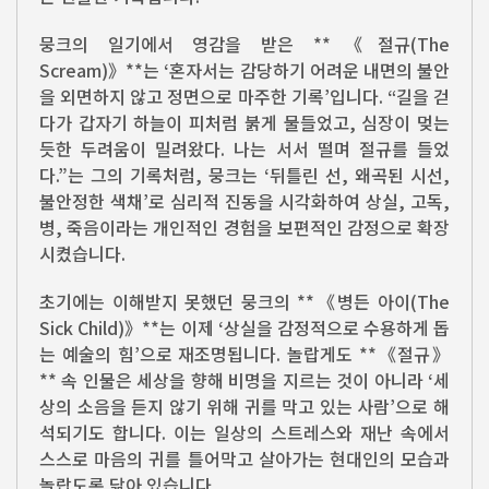
뭉크의 일기에서 영감을 받은 **《절규(The
Scream)》**는 ‘혼자서는 감당하기 어려운 내면의 불안
을 외면하지 않고 정면으로 마주한 기록’입니다. “길을 걷
다가 갑자기 하늘이 피처럼 붉게 물들었고, 심장이 멎는
듯한 두려움이 밀려왔다. 나는 서서 떨며 절규를 들었
다.”는 그의 기록처럼, 뭉크는 ‘뒤틀린 선, 왜곡된 시선,
불안정한 색채’로 심리적 진동을 시각화하여 상실, 고독,
병, 죽음이라는 개인적인 경험을 보편적인 감정으로 확장
시켰습니다.
초기에는 이해받지 못했던 뭉크의 **《병든 아이(The
Sick Child)》**는 이제 ‘상실을 감정적으로 수용하게 돕
는 예술의 힘’으로 재조명됩니다. 놀랍게도 **《절규》
** 속 인물은 세상을 향해 비명을 지르는 것이 아니라 ‘세
상의 소음을 듣지 않기 위해 귀를 막고 있는 사람’으로 해
석되기도 합니다. 이는 일상의 스트레스와 재난 속에서
스스로 마음의 귀를 틀어막고 살아가는 현대인의 모습과
놀랍도록 닮아 있습니다.