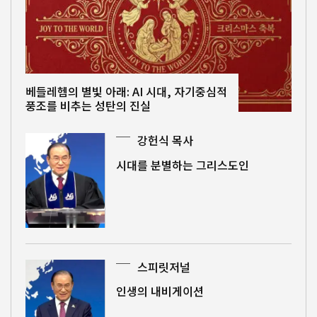
베들레헴의 별빛 아래: AI 시대, 자기중심적
풍조를 비추는 성탄의 진실
강헌식 목사
시대를 분별하는 그리스도인
스피릿저널
인생의 내비게이션