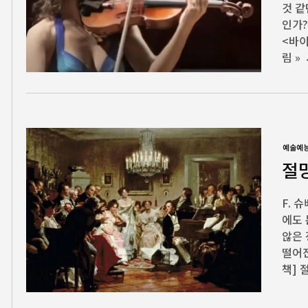
것 같
인가?
<바이
림 »
예술예
절
F. 
에도 
않은 
떨어
책] 