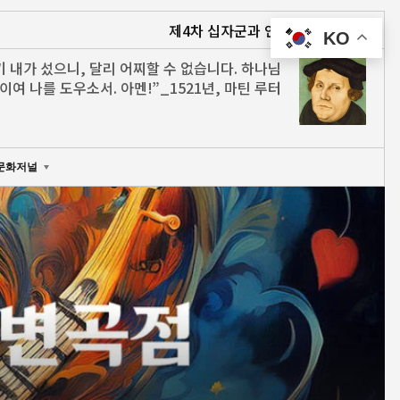
제4차 십자군과 인류 최대의 문명 파괴
베들
KO
기 내가 섰으니, 달리 어찌할 수 없습니다. 하나님
이여 나를 도우소서. 아멘!”_1521년, 마틴 루터
문화저널