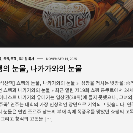
널
,
음악/음향
,
조기칠 목사
NOVEMBER 14, 2025
팽의 눈물, 나카가와의 눈물
식산책] 쇼팽의 눈물, 나카가와의 눈물 » 심장을 적시는 빗방울: 
 쇼팽과 나카가와의 눈물 » 최근 열린 제19회 쇼팽 콩쿠르에서 24
아니스트 나카가와 유메카는 입상권(28위)에 들지 못했으나, 그녀의
주곡’ 연주는 대회의 가장 인상적인 장면으로 기억되고 있습니다. 연
 눈물은 연인 조르주 상드의 부재 속에 폭풍우를 맞았던 쇼팽의 고
 그리고 창작의 고통을 […]