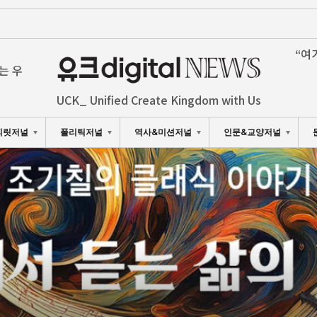
“여
는 우
UCK_ Unified Create Kingdom with Us
피릿저널
폴리틱저널
역사&미션저널
인문&교양저널