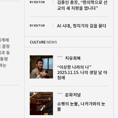
김종인 총장, “한의학으로 선
BY EDITOR
교의 새 지평을 엽니다”
AI 시대, 청지기의 길을 묻다
BY EDITOR
세계에
CULTURE
NEWS
책 결정
임과 동
치유회복
대통령
방하는
“이상한 나라의 나”
2025.11.15. 나의 생일 날 아
침에
문화저널
쇼팽의 눈물, 나카가와의 눈
물