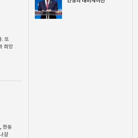
. 또
와 희망
, 한동
 나갈