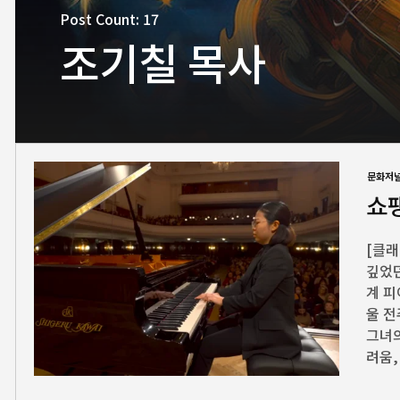
Post Count: 17
조기칠 목사
문화저
쇼
[클래
깊었던
계 피
울 전
그녀의
려움,