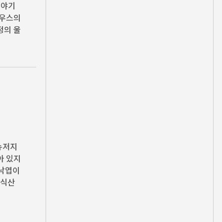
이야기
리우스의
정의 울
 뉴저지
아 있지
 낙엽이
래식산