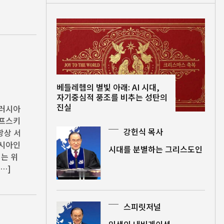
베들레헴의 별빛 아래: AI 시대,
자기중심적 풍조를 비추는 성탄의
진실
 러시아
코프스키
강헌식 목사
 항상 서
러시아인
시대를 분별하는 그리스도인
는 위
…]
스피릿저널
인생의 내비게이션