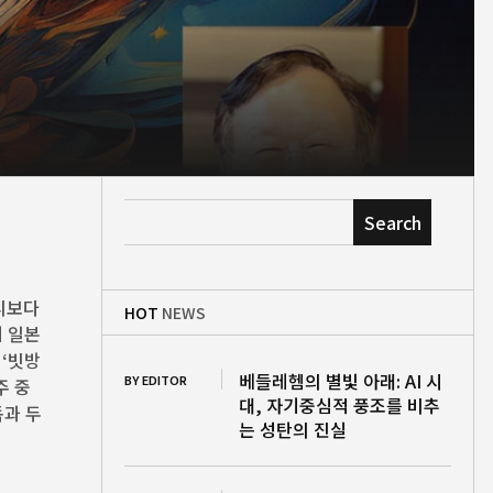
Search
승리보다
HOT
NEWS
세 일본
 ‘빗방
베들레헴의 별빛 아래: AI 시
BY EDITOR
주 중
대, 자기중심적 풍조를 비추
독과 두
는 성탄의 진실