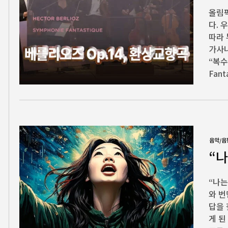
올림픽
다. 
따라 
가사나
“복수
Fant
음악/음
“나
“나는
와 번
답을 
게 된