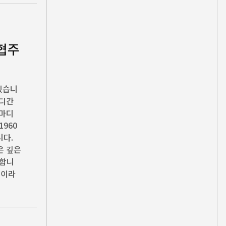
 협주
있습니
마디간
 마디
1960
니다.
은 깊은
더합니
’이라