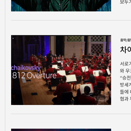
모두가
음악/음
차
서로
와 
“승전
방세
들에 
협과 