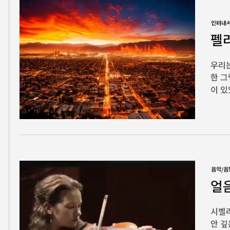
인터내
펠
우리는
한 그
이 있
음악/음
얼
시벨리
안 깊