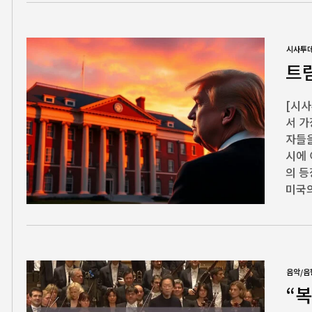
시사투
트
[시사
서 가
자들을
시에
의 등
미국의
음악/음
“