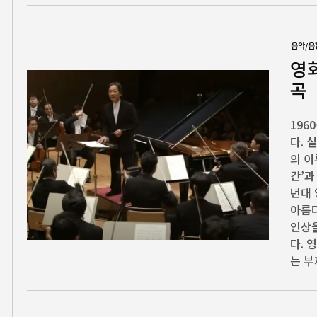
음악/음
영
곡
196
다. 
의 이
간’과
년대
아름다
인상을
다. 
는 부