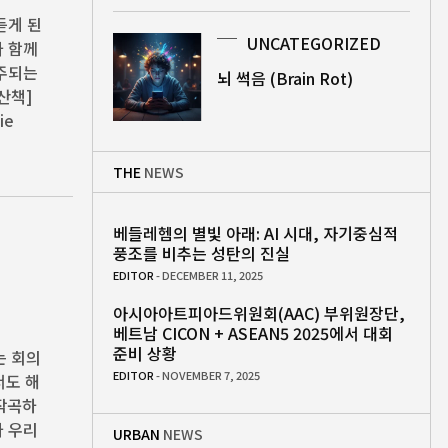
듣게 된
UNCATEGORIZED
나 함께
연주되는
뇌 썩음 (Brain Rot)
산책]
ie
THE
NEWS
베들레헴의 별빛 아래: AI 시대, 자기중심적
풍조를 비추는 성탄의 진실
EDITOR
- DECEMBER 11, 2025
아시아아트피아드위원회(AAC) 부위원장단,
베트남 CICON + ASEAN5 2025에서 대회
준비 상황
는 회의
EDITOR
- NOVEMBER 7, 2025
서도 해
 작곡하
나 우리
URBAN
NEWS