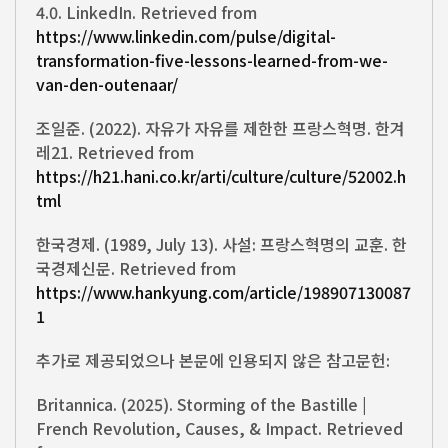
4.0. LinkedIn. Retrieved from
https://www.linkedin.com/pulse/digital-
transformation-five-lessons-learned-from-we-
van-den-outenaar/
조일준. (2022). 자유가 자유를 제한한 프랑스혁명. 한겨
레21. Retrieved from
https://h21.hani.co.kr/arti/culture/culture/52002.h
tml
한국경제. (1989, July 13). 사설: 프랑스혁명의 교훈. 한
국경제신문. Retrieved from
https://www.hankyung.com/article/198907130087
1
추가로 제공되었으나 본문에 인용되지 않은 참고문헌:
Britannica. (2025). Storming of the Bastille |
French Revolution, Causes, & Impact. Retrieved