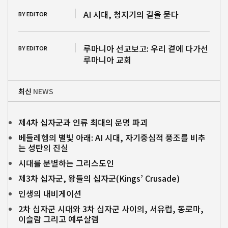
AI 시대, 청지기의 길을 묻다
BY EDITOR
루마니아 선교보고: 우리 곁에 다가선
BY EDITOR
루마니아 교회
최신
NEWS
제4차 십자군과 인류 최대의 문명 파괴
베들레헴의 별빛 아래: AI 시대, 자기중심적 풍조를 비추
는 성탄의 진실
시대를 분별하는 그리스도인
제3차 십자군, 왕들의 십자군(Kings’ Crusade)
인생의 내비게이션
2차 십자군 시대와 3차 십자군 사이의, 서유럽, 동로마,
이슬람 그리고 예루살렘