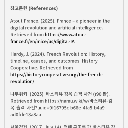
참고문헌 (References)
Atout France. (2025). France – a pioneer in the
digital revolution and artificial intelligence.
Retrieved from
https://www.atout-
france.fr/en/mice/us/digital-IA
Hardy, J. (2024). French Revolution: History,
timeline, causes, and outcomes. History
Cooperative. Retrieved from
https://historycooperative.org/the-french-
revolution/
나무위키. (2025). 바스티유 감옥 습격 사건 (r90 판).
Retrieved from https://namu.wiki/w/바스티유-감
옥-습격-사건?uuid=9f16795c-b66e-4fa5-b4a9-
ad0fde18a8aa
서울경제. (2017, July 14). 적폐 구조를 깬 바스티유 감