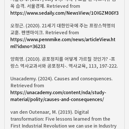
옥 습격. 서울경제. Retrieved from
https://www.sedaily.com/NewsView/1OIGZM06Y3
오정근. (2020). 21세기 대한민국에 주는 프랑스혁명의
교훈. 펜앤마이크. Retrieved from
https://www.pennmike.com/news/articleView.ht
ml?idxno=36233
양희영. (2010). 공포정치를 어떻게 가르칠 것인가? -프
랑스 역사교과서와 공포정치-. 역사교육, 113, 197-222.
Unacademy. (2024). Causes and consequences.
Retrieved from
https://unacademy.com/content/nda/study-
material/polity/causes-and-consequences/
van den Outenaar, M. (2019). Digital
transformation: Five lessons learned from the
First Industrial Revolution we can use in Industry