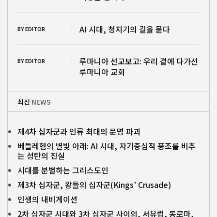
AI 시대, 청지기의 길을 묻다
BY EDITOR
루마니아 선교보고: 우리 곁에 다가선
BY EDITOR
루마니아 교회
최신
NEWS
제4차 십자군과 인류 최대의 문명 파괴
베들레헴의 별빛 아래: AI 시대, 자기중심적 풍조를 비추
는 성탄의 진실
시대를 분별하는 그리스도인
제3차 십자군, 왕들의 십자군(Kings’ Crusade)
인생의 내비게이션
2차 십자군 시대와 3차 십자군 사이의, 서유럽, 동로마,