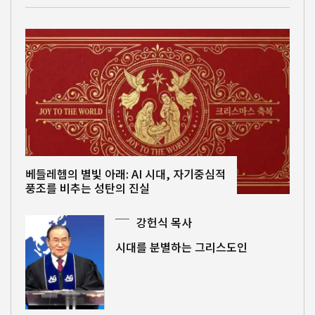
베들레헴의 별빛 아래: AI 시대, 자기중심적
풍조를 비추는 성탄의 진실
강헌식 목사
시대를 분별하는 그리스도인