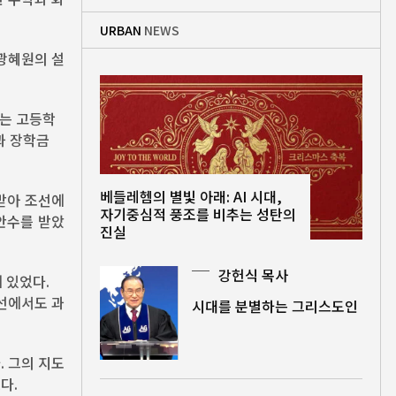
URBAN
NEWS
광혜원의 설
그는 고등학
과 장학금
베들레헴의 별빛 아래: AI 시대,
받아 조선에
자기중심적 풍조를 비추는 성탄의
 안수를 받았
진실
강헌식 목사
 있었다.
선에서도 과
시대를 분별하는 그리스도인
 그의 지도
다.