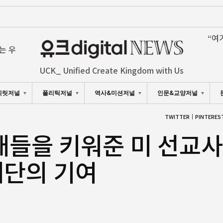
“여
는 우
UCK_ Unified Create Kingdom with Us
피릿저널
폴리틱저널
역사&미션저널
인문&교양저널
TWITTER
PINTERES
재들을 키워준 미 선교
재단의 기여