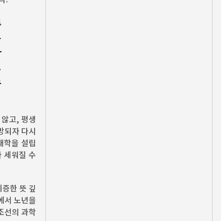
중
육
사
.
로
 않고, 평생
해방되자 다시
대학을 설립
가 세워질 수
기증한 뜻 깊
에서 노년을
 조선의 과학