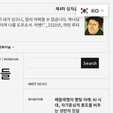
제4차 십자군과 인류 최대의 문명 파괴
KO
기 내가 섰으니, 달리 어찌할 수 없습니다. 하나님
이여 나를 도우소서. 아멘!”_1521년, 마틴 루터
문화저널
T
FACEBOOK
Search
사들
HOT
NEWS
베들레헴의 별빛 아래: AI 시
BY EDITOR
대, 자기중심적 풍조를 비추
는 성탄의 진실