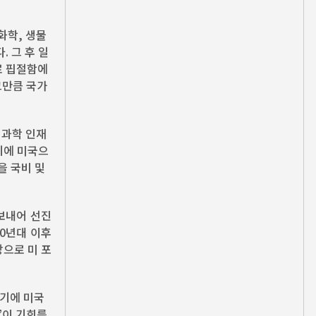
화학, 생물
 그 후 일
로 핍절함에
그만큼 국가
 과학 인재
기에 미국으
을 국비 및
 보내어 선진
60년대 이후
장으로 미 포
했기에 미국
단’이 기회를