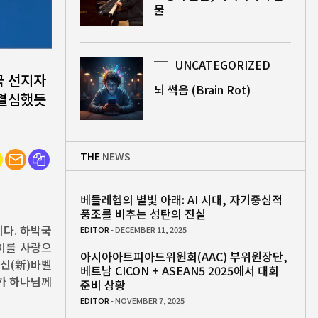
물
UNCATEGORIZED
국 선지자
뇌 썩음 (Brain Rot)
 결심했듯
THE
NEWS
베들레헴의 별빛 아래: AI 시대, 자기중심적
풍조를 비추는 성탄의 진실
니다. 하박국
EDITOR
- DECEMBER 11, 2025
 이를 사랑으
아시아아트피아드위원회(AAC) 부위원장단,
 신(新)바벨
베트남 CICON + ASEAN5 2025에서 대회
가 하나님께
준비 상황
EDITOR
- NOVEMBER 7, 2025