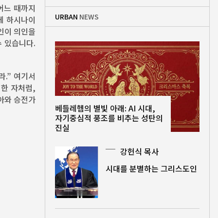
어느 때까지
URBAN
NEWS
게 하시나이
인이 의인을
 있습니다.
라.” 여기서
심한 자처럼,
아와 승전가
베들레헴의 별빛 아래: AI 시대,
자기중심적 풍조를 비추는 성탄의
진실
강헌식 목사
시대를 분별하는 그리스도인