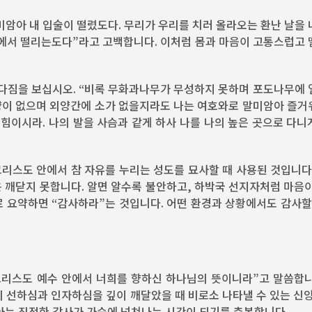
미암아 내 입술이 떨렸도다. 무리가 우리를 치러 올라오는 환난 날을
처소에서 떨리는도다”라고 고백합니다. 이처럼 몸과 마음이 고통스럽고
, 다짐을 보십시오. “비록 무화과나무가 무성하지 못하며 포도나무에
양이 없으며 외양간에 소가 없을지라도 나는 여호와로 말미암아 즐거
힘이시라. 나의 발을 사슴과 같게 하사 나를 나의 높은 곳으로 다니
그리스도 안에서 참 자유를 누리는 성도를 묘사할 때 사용된 것입니다
은 깨닫지 못합니다. 알면 알수록 불안하고, 하박국 선지자처럼 마음
로 요약하면 “감사하라”는 것입니다. 어떤 환경과 상황에서도 감사할
 그리스도 예수 안에서 너희를 향하신 하나님의 뜻이니라”고 말씀합니
나님의 선하심과 인자하심을 깊이 깨달았을 때 비로소 나타낼 수 있는 신
 아는 진정한 감사가 가슴에 넘쳐나는 시간이 되기를 축복합니다.