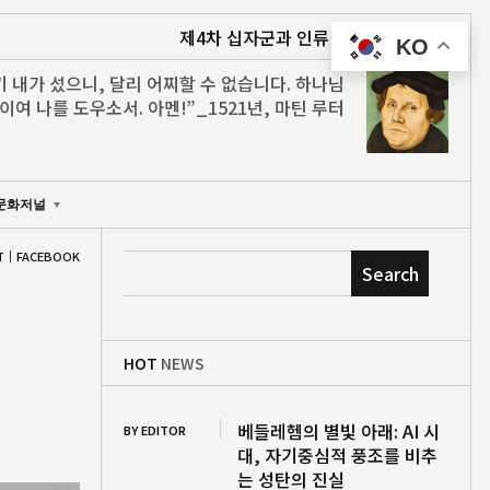
제4차 십자군과 인류 최대의 문명 파괴
베들레
KO
기 내가 섰으니, 달리 어찌할 수 없습니다. 하나님
이여 나를 도우소서. 아멘!”_1521년, 마틴 루터
문화저널
T
FACEBOOK
Search
HOT
NEWS
베들레헴의 별빛 아래: AI 시
BY EDITOR
대, 자기중심적 풍조를 비추
는 성탄의 진실