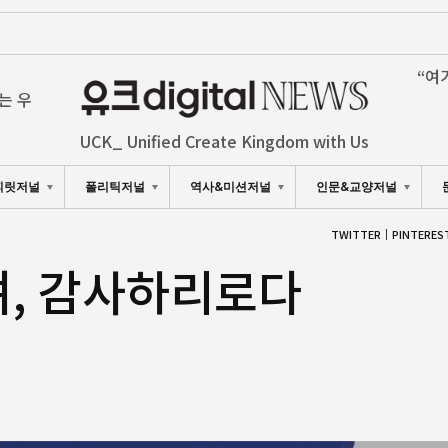
“여
는 우
UCK_ Unified Create Kingdom with Us
피릿저널
폴리틱저널
역사&미션저널
인문&교양저널
TWITTER
PINTERES
며, 감사하리로다