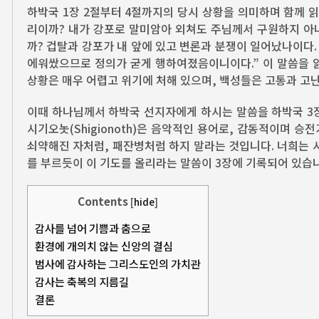
하박국 1장 2절부터 4절까지의 당시 상황을 의미하며 함께 
리이까? 내가 강포로 말미암아 외쳐도 주님께서 구원하지 아
까? 겁탈과 강포가 내 앞에 있고 변론과 분쟁이 일어났나이다
에워쌌으므로 정의가 굳게 행하여졌음이니이다.” 이 말씀을 
상황은 매우 어렵고 위기에 처해 있으며, 백성들은 고통과 고
이때 하나님께서 하박국 선지자에게 하시는 말씀을 하박국 3장
시기오놋(Shigionoth)은 음악적인 용어로, 감동적이며 
쇠약해진 자처럼, 패잔병처럼 하지 말라는 것입니다. 너희는
를 부르듯이 이 기도를 올리라는 말씀이 3장에 기록되어 있습
Contents
[
hide
]
감사를 넘어 기쁨과 춤으로
환경에 개의치 않는 신앙의 결심
범사에 감사하는 그리스도인의 가치관
감사는 축복의 지름길
결론