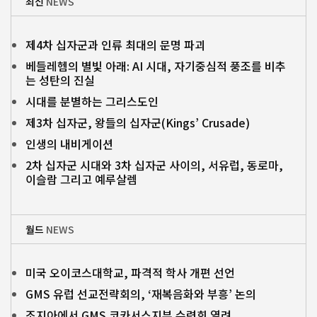
최신
NEWS
제4차 십자군과 인류 최대의 문명 파괴
베들레헴의 별빛 아래: AI 시대, 자기중심적 풍조를 비추
는 성탄의 진실
시대를 분별하는 그리스도인
제3차 십자군, 왕들의 십자군(Kings’ Crusade)
인생의 내비게이션
2차 십자군 시대와 3차 십자군 사이의, 서유럽, 동로마,
이슬람 그리고 예루살렘
월드
NEWS
미국 오이코스대학교, 파격적 학사 개편 선언
GMS 유럽 선교전략회의, ‘재복음화와 부흥’ 논의
조지아에서 GMS 코카서스지부 수련회 열려