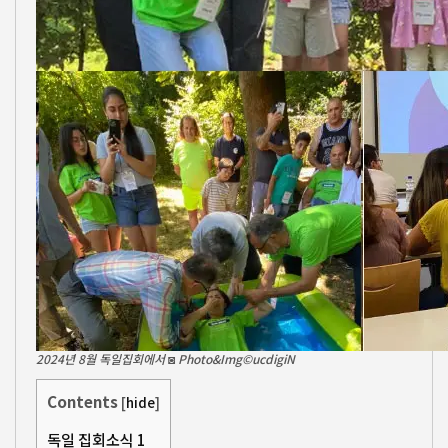
2024년 8월 독일집회에서 ◙ Photo&Img©ucdigiN
Contents
[
hide
]
독일 집회소식 1