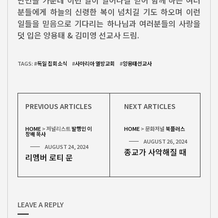
난민들 가운데 이런 일이 일어나길 믿어 함께 하는 여러
분들에게 하늘의 신령한 복이 넘치길 기도 하오며 이런
일들을 믿음으로 기다리는 하나님과 여러분들의 사랑을
덧 입은 양용태 & 김미영 선교사 드림.
TAGS: #
독일 집회소식
#
사마리아 열방교회
#
양용태선교사
PREVIOUS ARTICLES
NEXT ARTICLES
HOME
>
저널리스트
발행인 이
HOME
>
문화저널
북플러스
창배 목사
AUGUST 26, 2024
AUGUST 24, 2024
종교가 사악해질 때
리멤버 로티 문
LEAVE A REPLY