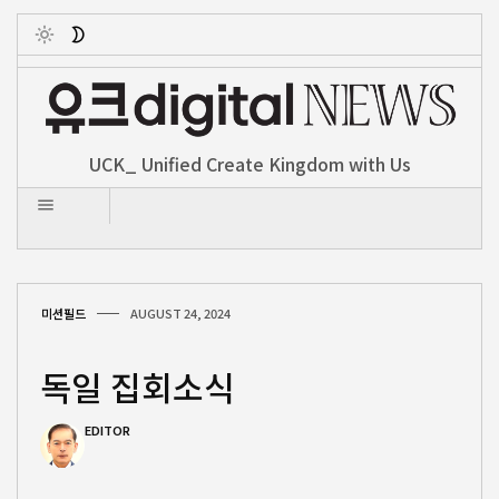
Toggle
UCK_ Unified Create Kingdom with Us
미션필드
AUGUST 24, 2024
독일 집회소식
EDITOR