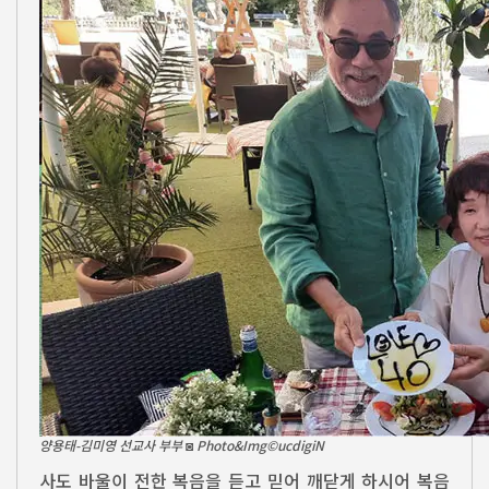
양용태-김미영 선교사 부부 ◙ Photo&Img©ucdigiN
사도 바울이 전한 복음을 듣고 믿어 깨닫게 하시어 복음