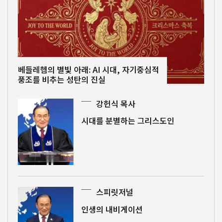
베들레헴의 별빛 아래: AI 시대, 자기중심적
풍조를 비추는 성탄의 진실
강헌식 목사
시대를 분별하는 그리스도인
스피릿저널
인생의 내비게이션