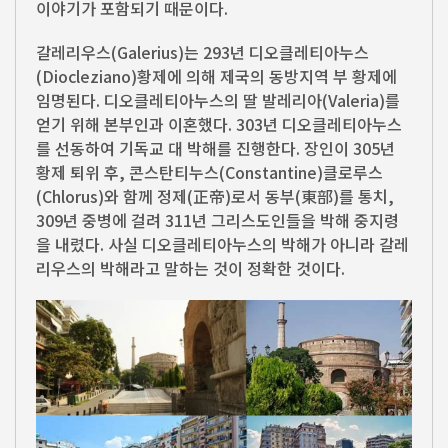
이야기가 포함되기 때문이다.
갈레리우스(Galerius)는 293년 디오클레티아누스
(Diocleziano)황제에 의해 제국의 동방지역 부 황제에
임명된다. 디오클레티아누스의 딸 발레리아(Valeria)를
얻기 위해 본부인과 이혼했다. 303년 디오클레티아누스
를 선동하여 기독교 대 박해를 진행한다. 장인이 305년
황제 퇴위 후, 콘스탄티누스(Constantine)클로루스
(Chlorus)와 함께 정제(正帝)로서 동부(東部)를 통치,
309년 중병에 걸려 311년 그리스도인들을 박해 중지령
을 내렸다. 사실 디오클레티아누스의 박해가 아니라 갈레
리우스의 박해라고 말하는 것이 정확한 것이다.