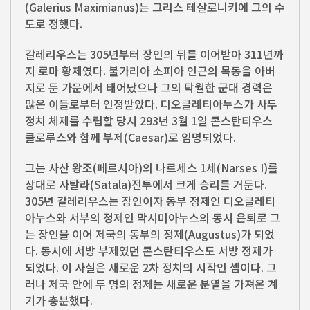
(Galerius Maximianus)는 그리스 테살로니키에 그의 수
도로 정했다.
갈레리우스는 305년부터 장인의 뒤를 이어받아 311년까
지 로마 황제였다. 불가리아 소피아 인근의 목동을 아버
지로 둔 가문에서 태어났으나 그의 탁월한 군대 경력은
많은 이들로부터 인정받았다. 디오클레티아누스가 사두
정치 체제를 수립할 당시 293년 3월 1일 콘스탄티우스
클로루스와 함께 부제(Caesar)로 임명되었다.
그는 사산 왕조(페르시아)의 나르세스 1세(Narses I)를
상대로 사탈라(Satala)전투에서 크게 승리를 거둔다.
305년 갈레리우스는 장인이자 동부 정제인 디오클레티
아누스와 서부의 정제인 막시미아누스의 동시 은퇴로 그
는 장인을 이어 제국의 동부의 정제(Augustus)가 되었
다. 동시에 서방 부제였던 콘스탄티우스도 서방 정제가
되었다. 이 사실은 새로운 2차 정치의 시작인 셈이다. 그
러나 제국 안에 두 명의 정제는 새로운 분열을 가져온 계
기가 충분했다.