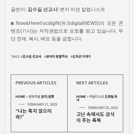
글쓴이:
김수길 선교사
/ 본지 미션 칼럼니스트
◙ Now&Here©ucdigiN(유크digitalNEWS)의 모든 콘
텐츠(기사)는 저작권법으로 보호를 받고 있습니다. 무
단 전재, 복사, 배포 등을 금합니다.
TAGS: #
김수길 선교사
#
로마의 분열역사
#
십자군 이야기
PREVIOUS ARTICLES
NEXT ARTICLES
HOME
>
문화저널
음악/음향
HOME
>
저널리스트
김종필 목
사
FEBRUARY 17, 2025
FEBRUARY 25, 2025
“나는 죽지 않으리
고난 속에서도 금식
라!”
이 주는 축복