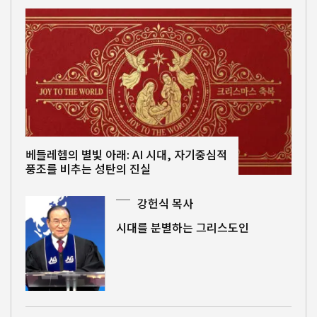
베들레헴의 별빛 아래: AI 시대, 자기중심적
풍조를 비추는 성탄의 진실
강헌식 목사
시대를 분별하는 그리스도인