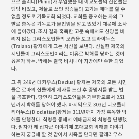
으로 플리니(Plinio)가 부임했을 때 이교도들의 신전들은
텅텅 비었고, 제물로 쓰인 짐승들의 고기는 매매를 할 수
없을 정도로 기독교화 되었다. 교회를 증오하는 자의 고
발로 총독은 기독교가 불법임을 알고 있었기 때문에 조사
에 들어갔다. 조사 결과 혹독한 고문 속에서도 신앙을 버
리지 않는 그리스도인들의 모습을 보고 트라야누스
(Traiano) 황제에게 그는 서신을 보낸다. 신실한 제국의
시민들이 그리스도인이라는 이유로 박해를 당하는 것이
옳은가 하는. 박해는 결국 비시니아 지방에만 속한 되었
다.
그 뒤 249년 데키우스(Decius) 황제는 제국의 모든 시민
들은 로마의 신들에게 제사를 드린 후 증명서를 받는 법
을 공포한다. 당연히 그리스도인들은 거부함으로서 251
년까지 박해를 당해야 했다. 마지막으로 303년 디오클레
티아누스(Diocletian)황제는 311년까지 가장 혹독한 박
해를 단행한다. 칙령을 통해서 예배금지와 처형을 단행했
다. 필자가 왜 십자군 이야기에 초대교회 박해를 이야기
하는지 궁금해 할 것 같아서 사족을 단다면 갈레리우스