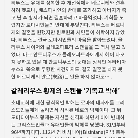
티투스는 유대를 정복한 후 개선식에서 베르니케와 결혼
하려 했으나, 베스파시안의 반대로 포기하고 아버지가 죽
고 난 후 황제가 되면 결혼하려고 마음먹었다. 기회를 노
렸지만 로마시민들의 반대에 부딪친다. 티투스는 베르니
케와 결혼을 원했지만 원로원과 시민들이 허락하지 않았
다. 티투스는 결국 로마시민들의 마음을 받아드렸다. 율
리우스 시이저와 클레오파트라 스캔들을 그 역시 알고 있
었다. 마크 안토니우스가 클레오파트라에게서 헤어 나오
지 못하고 있을 때 안토니우스의 군대는 정적인 옥타비아
누스의 쪽으로 투항한 사건까지도. 결국 결혼을 하지 못
한 베르니케의 말로(末路)는 말을 하지 않아도… .
갈레리우스 황제의 스켄들 ‘기독교 박해’
초대교회에 대한 공식적인 박해는 로마의 대화재를 그리
스도인들에게 돌리면서 시작된 네로의 박해이다. 그 뒤
도미티아누스 황제는 자신을 신격화 하면서 이에 반대하
는 그리스도인들과 유대인들이 박해를 당했다. 81년부터
96년까지이다. 112년 경 비시니아(Bisiniana)지방 총독