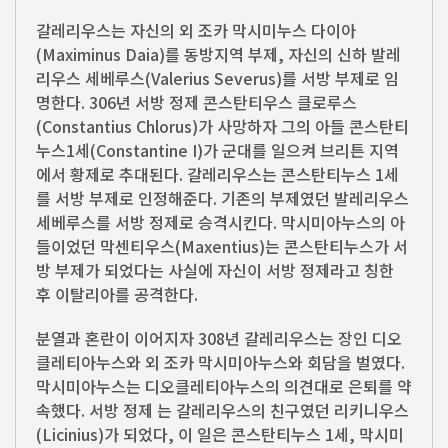
갈레리우스는 자신의 외 조카 막시미누스 다이아
(Maximinus Daia)를 동방지역 부제, 자신의 신하 발레
리우스 세베루스(Valerius Severus)를 서방 부제로 임
명한다. 306년 서방 정제 콘스탄티우스 클로루스
(Constantius Chlorus)가 사망하자 그의 아들 콘스탄티
누스1세(Constantine I)가 군대를 일으켜 브리튼 지역
에서 황제로 추대된다. 갈레리우스는 콘스탄티누스 1세
를 서방 부제로 인정해준다. 기존의 부제였던 발레리우스
세베루스를 서방 정제로 승격시킨다. 막시미아누스의 아
들이었던 막센티우스(Maxentius)는 콘스탄티누스가 서
방 부제가 되었다는 사실에 자신이 서방 정제라고 칭한
후 이탈리아를 공격한다.
분열과 혼란이 이어지자 308년 갈레리우스는 장인 디오
클레티아누스와 외 조카 막시미아누스와 회담을 벌였다.
막시미아누스는 디오클레티아누스의 의견대로 은퇴를 약
속했다. 서방 정제 는 갈레리우스의 친구였던 리키니우스
(Licinius)가 되었다, 이 일은 콘스탄티누스 1세, 막시미