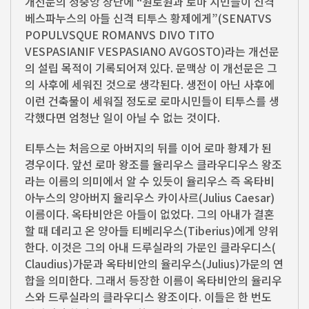
개선문의 정중앙 상단에 “원로원과 로마 시민들이 신격
베스파누스의 아들 신격 티투스 황제에게”(SENATVS
POPULVSQUE ROMANVS DIVO TITO
VESPASIANIF VESPASIANO AVGOSTO)라는 개선문
의 설립 목적이 기록되어져 있다. 문맥상 이 개선문은 그
의 사후에 세워진 것으로 생각된다. 생전이 아닌 사후에
이런 건축물이 세워질 정도로 로마시민들이 티투스를 생
각했다면 엄청난 일이 아닐 수 없는 것이다.
티투스는 처음으로 아버지의 뒤를 이어 로마 황제가 된
경우이다. 앞선 로마 왕조를 율리우스 클라우디우스 왕조
라는 이름의 의미에서 알 수 있듯이 율리우스 즉 옥타비
아누스의 양아버지 율리우스 카이사르(Julius Caesar)
이름이다. 옥타비안은 아들이 없었다. 그의 아내가 결혼
할 때 데리고 온 양아들 티베리우스(Tiberius)에게 양위
한다. 이것은 그의 아내 드루실라의 가문인 클라우디스(
Claudius)가문과 옥타비안의 율리우스(Julius)가문의 연
합을 의미한다. 그래서 등장한 이름이 옥타비안의 율리우
스와 드루실라의 클라우디스 왕조이다. 이들은 한 번도