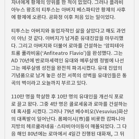
자녀에게 황제의 양위를 한 적이 없었다. 그러나 플라비
아누스 왕조의 티투스는 아버지 베스파티안 황제의 사후
에 황제에 오른다. 공화정 이후 처음 있는 일이었다.
티투스는 아버지와 동업자적인 삶을 살았다고 해도 과언
이 아닌 것 같다. 아버지가 남겨준 유대진압을 마무리했
다. 그리고 아버지와 더불어 로마를 건설하는 ‘암피테아
트룸 풀라비움(‘Anfiteatro Flavio’)을 완성했다. 그는
AD 70년에 반로마세력인 유대와 예루살렘 정벌에 나선
그는 예루살렘 성전을 완전히 파괴시켰다. 유대 진압의
기념품으로 남겨 놓은 성전 서쪽의 성벽을 유대인들은 통
곡의 벽이라고 오늘까지 부르고 있다.
110만 명을 학살한 후 10만 명의 유대인을 개선식 포로
로 끌고 왔다. 그중 4만 명은 콜로세움과 로마를 건설하는
데 혹사를 시켰다. 그러나 79년 베수비오(Vesuvius)화산
의 대폭발이 일어난다. 폼페이시(市)를 비롯한 캄파니아
지방의 헤르쿨라네움·스타비아이등이 매몰되었다. 그 다
음 해인 80년에는 로마에서 4일간 진행된 대화재, 그 뒤