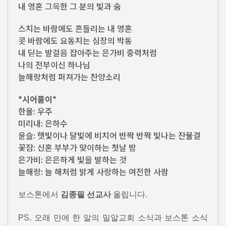
내 영혼 그윽한 그 분의 빛과 숨
스치는 바람에도 흔들리는 내 영혼
콧 바람에도 요동치는 심장의 박동
내 딛는 발걸음 잡아주는 은가비 중력처럼
나의 전부이신 하나님
늘해랑처럼 퍼져가는 찬양소리
*시어풀이*
한울: 우주
미리내: 은하수
윤슬: 햇빛이나 달빛에 비치어 반짝 반짝 빛나는 잔물결
꽃잠: 신혼 부부가 맞이하는 첫날 밤
은가비: 은은하게 빛을 발하는 것
늘해랑: 늘 해처럼 밝게 사랑하는 여전한 사람
보스톤에서
김종필 선교사
올립니다.
PS. 오래 만에 한 알의 밀알교회 소식과 보스톤 소식