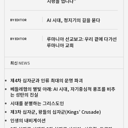
지평을 엽니다”
AI 시대, 청지기의 길을 묻다
BY EDITOR
루마니아 선교보고: 우리 곁에 다가선
BY EDITOR
루마니아 교회
최신
NEWS
제4차 십자군과 인류 최대의 문명 파괴
베들레헴의 별빛 아래: AI 시대, 자기중심적 풍조를 비추
는 성탄의 진실
시대를 분별하는 그리스도인
제3차 십자군, 왕들의 십자군(Kings’ Crusade)
인생의 내비게이션